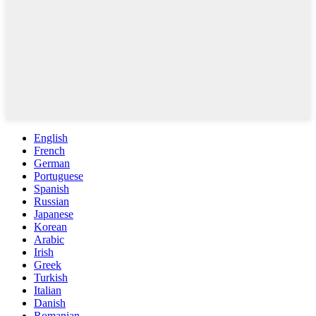
English
French
German
Portuguese
Spanish
Russian
Japanese
Korean
Arabic
Irish
Greek
Turkish
Italian
Danish
Romanian