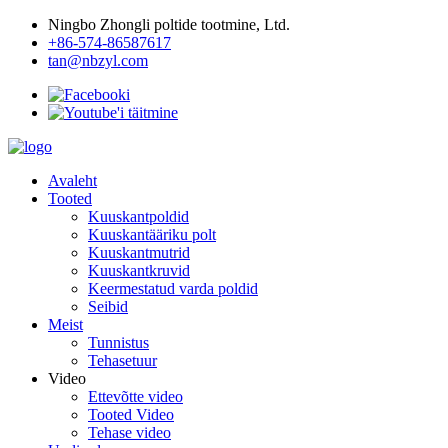
Ningbo Zhongli poltide tootmine, Ltd.
+86-574-86587617
tan@nbzyl.com
Avaleht
Tooted
Kuuskantpoldid
Kuuskantääriku polt
Kuuskantmutrid
Kuuskantkruvid
Keermestatud varda poldid
Seibid
Meist
Tunnistus
Tehasetuur
Video
Ettevõtte video
Tooted Video
Tehase video