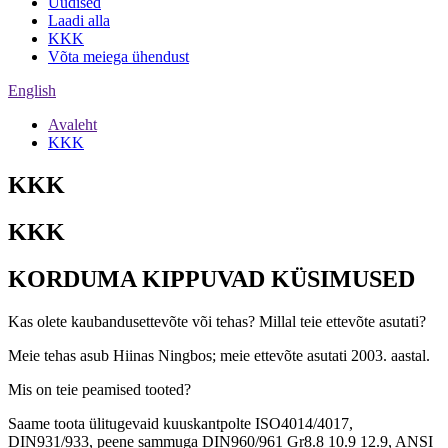
Uudised
Laadi alla
KKK
Võta meiega ühendust
English
Avaleht
KKK
KKK
KKK
KORDUMA KIPPUVAD KÜSIMUSED
Kas olete kaubandusettevõte või tehas? Millal teie ettevõte asutati?
Meie tehas asub Hiinas Ningbos; meie ettevõte asutati 2003. aastal.
Mis on teie peamised tooted?
Saame toota ülitugevaid kuuskantpolte ISO4014/4017,
DIN931/933, peene sammuga DIN960/961 Gr8.8 10.9 12.9, ANSI