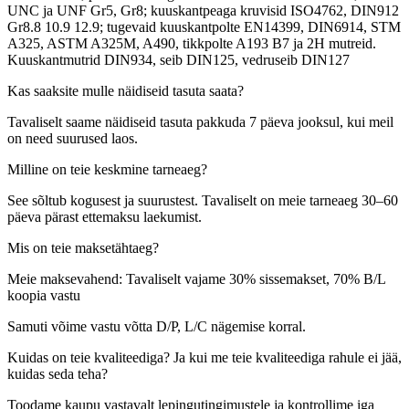
UNC ja UNF Gr5, Gr8; kuuskantpeaga kruvisid ISO4762, DIN912
Gr8.8 10.9 12.9; tugevaid kuuskantpolte EN14399, DIN6914, STM
A325, ASTM A325M, A490, tikkpolte A193 B7 ja 2H mutreid.
Kuuskantmutrid DIN934, seib DIN125, vedruseib DIN127
Kas saaksite mulle näidiseid tasuta saata?
Tavaliselt saame näidiseid tasuta pakkuda 7 päeva jooksul, kui meil
on need suurused laos.
Milline on teie keskmine tarneaeg?
See sõltub kogusest ja suurustest. Tavaliselt on meie tarneaeg 30–60
päeva pärast ettemaksu laekumist.
Mis on teie maksetähtaeg?
Meie maksevahend: Tavaliselt vajame 30% sissemakset, 70% B/L
koopia vastu
Samuti võime vastu võtta D/P, L/C nägemise korral.
Kuidas on teie kvaliteediga? Ja kui me teie kvaliteediga rahule ei jää,
kuidas seda teha?
Toodame kaupu vastavalt lepingutingimustele ja kontrollime iga