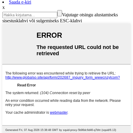
Saada e-kiri
x
Vajutage otsingu alustamiseks
sisestusklahvi või sulgemiseks ESC-klahvi