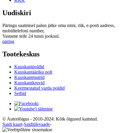
KKK
Uudiskiri
Päringu saatmisel palun jätke oma nimi, riik, e-posti aadress,
mobiiltelefoni number,
Vastame teile 24 tunni jooksul.
päring
Tootekeskus
Kuuskantpoldid
Kuuskantääriku polt
Kuuskantmutrid
Kuuskantkruvid
Keermestatud varda poldid
Seibid
© Autoriõigus - 2010-2024: Kõik õigused kaitstud.
Saidi kaart
-
Saidiülevaade
-