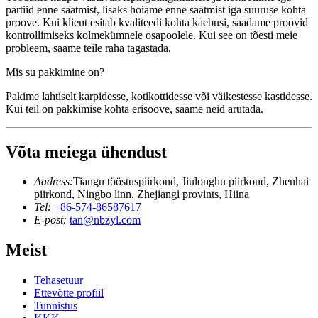
partiid enne saatmist, lisaks hoiame enne saatmist iga suuruse kohta
proove. Kui klient esitab kvaliteedi kohta kaebusi, saadame proovid
kontrollimiseks kolmekümnele osapoolele. Kui see on tõesti meie
probleem, saame teile raha tagastada.
Mis su pakkimine on?
Pakime lahtiselt karpidesse, kotikottidesse või väikestesse kastidesse.
Kui teil on pakkimise kohta erisoove, saame neid arutada.
Võta meiega ühendust
Aadress:
Tiangu tööstuspiirkond, Jiulonghu piirkond, Zhenhai
piirkond, Ningbo linn, Zhejiangi provints, Hiina
Tel:
+86-574-86587617
E-post:
tan@nbzyl.com
Meist
Tehasetuur
Ettevõtte profiil
Tunnistus